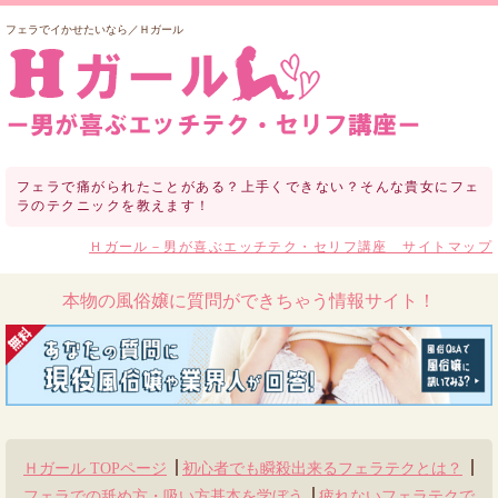
フェラでイかせたいなら／Ｈガール
フェラで痛がられたことがある？上手くできない？そんな貴女にフェ
ラのテクニックを教えます！
Ｈガール－男が喜ぶエッチテク・セリフ講座 サイトマップ
本物の風俗嬢に質問ができちゃう情報サイト！
Ｈガール TOPページ
初心者でも瞬殺出来るフェラテクとは？
フェラでの舐め方・吸い方基本を学ぼう
疲れないフェラテクで