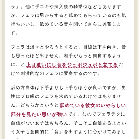
ラ」。他に手コキや挿入後の騎乗位などもあります
が、フェラは男からすると舐めてもらっているのも気
持ちいいし、舐めている音を聞いてさらに興奮しま
す。
フェラは淡々とやろうとすると、目線は下を向き、音
も思ったほど出ません。相手がもっと興奮するよう
に、と
だ
上目遣いにし音をジュボジュボと立てる
けで刺激的なのフェラに変身するのです。
舐め方自体は下手よりも上手なほうが良いですが、男
性はプロ級のフェラを求めているわけではありませ
ん。どちらかというと
舐めている彼女のいやらしい
です。なのでフェラテクに
部分を見たい思いが強い
自信がない女子はもちろん、そこそこ自信あるよとい
う女子も意図的に「音」を出すように心がけてみまし